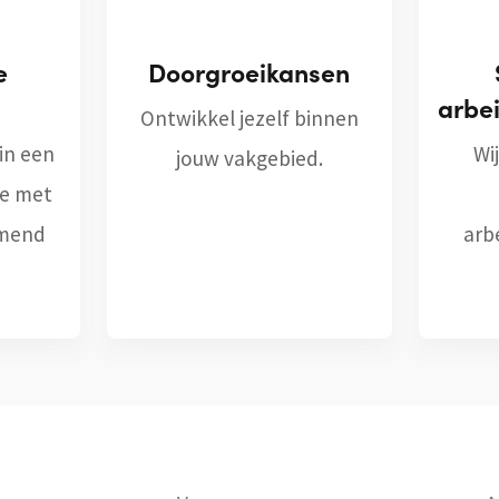
e
Doorgroeikansen
arbe
Ontwikkel jezelf binnen
in een
Wi
jouw vakgebied.
ie met
emend
arb