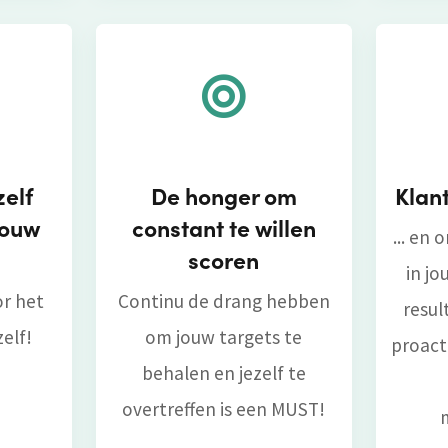
zelf
De honger om
Klant
jouw
constant te willen
... en 
scoren
in jo
or het
Continu de drang hebben
resul
zelf!
om jouw targets te
proact
behalen en jezelf te
overtreffen is een MUST!