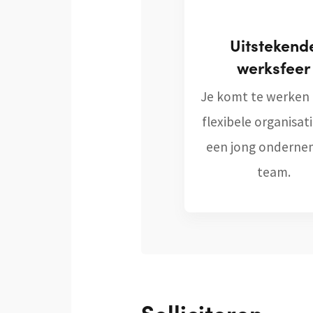
Uitstekend
werksfeer
Je komt te werken 
flexibele organisat
een jong ondern
team.
Solliciteren