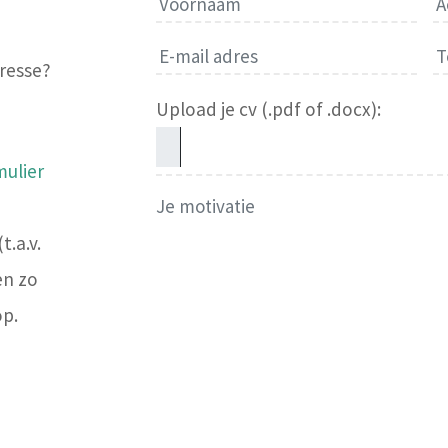
eresse?
Upload je cv (.pdf of .docx):
ulier
t.a.v.
en zo
op.